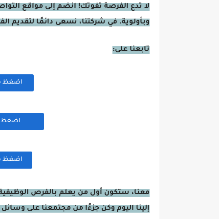
لا تدع الفرصة تفوتك! انضم إلى مواقع التوا
وبأولوية. في شركتنا، نسعى دائمًا لتقديم ال
تابعنا على:
اضغظ هنا
اضغظ هن
اضغظ هنا
معنا، ستكون أول من يعلم بالفرص الوظيفية 
إلينا اليوم وكن جزءًا من مجتمعنا على وسائل 