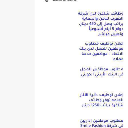
وظائف شاغرة لدى شركة
العقرب للأمن والحماية
براتب يصل إلى 420 دينار،
دوام 5 أيام أسبوعياً
وتعيين مباشر
اعلان توظيف مطلوب
موظفين للعمل لدى بنك
الاتحاد – موظفين خدمة
عملاء
مطلوب موظفين للعمل
في البنك الأردني الكويتي
إعلان توظيف: دائرة الآثار
العامه توفر وظائف
شاغرة براتب 1250 دينار
مطلوب موظفين إداريين
في شركة Smile Fashion