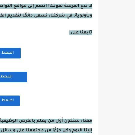
لا تدع الفرصة تفوتك! انضم إلى مواقع التوا
وبأولوية. في شركتنا، نسعى دائمًا لتقديم ال
تابعنا على:
اضغظ هنا
اضغظ هن
اضغظ هنا
معنا، ستكون أول من يعلم بالفرص الوظيفية 
إلينا اليوم وكن جزءًا من مجتمعنا على وسائل 