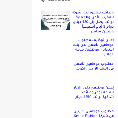
وظائف شاغرة لدى شركة
العقرب للأمن والحماية
براتب يصل إلى 420 دينار،
دوام 5 أيام أسبوعياً
وتعيين مباشر
اعلان توظيف مطلوب
موظفين للعمل لدى بنك
الاتحاد – موظفين خدمة
عملاء
مطلوب موظفين للعمل
في البنك الأردني الكويتي
إعلان توظيف: دائرة الآثار
العامه توفر وظائف
شاغرة براتب 1250 دينار
مطلوب موظفين إداريين
في شركة Smile Fashion