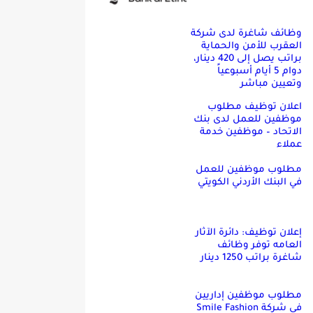
وظائف شاغرة لدى شركة
العقرب للأمن والحماية
براتب يصل إلى 420 دينار،
دوام 5 أيام أسبوعياً
وتعيين مباشر
اعلان توظيف مطلوب
موظفين للعمل لدى بنك
الاتحاد – موظفين خدمة
عملاء
مطلوب موظفين للعمل
في البنك الأردني الكويتي
إعلان توظيف: دائرة الآثار
العامه توفر وظائف
شاغرة براتب 1250 دينار
مطلوب موظفين إداريين
في شركة Smile Fashion