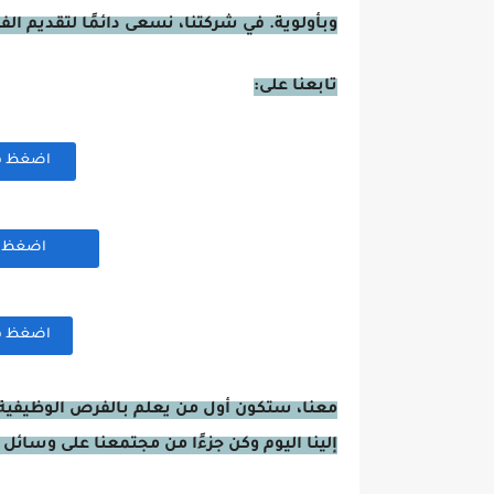
وبأولوية. في شركتنا، نسعى دائمًا لتقديم ال
تابعنا على:
اضغظ هنا
اضغظ هن
اضغظ هنا
معنا، ستكون أول من يعلم بالفرص الوظيفية 
إلينا اليوم وكن جزءًا من مجتمعنا على وسائل 