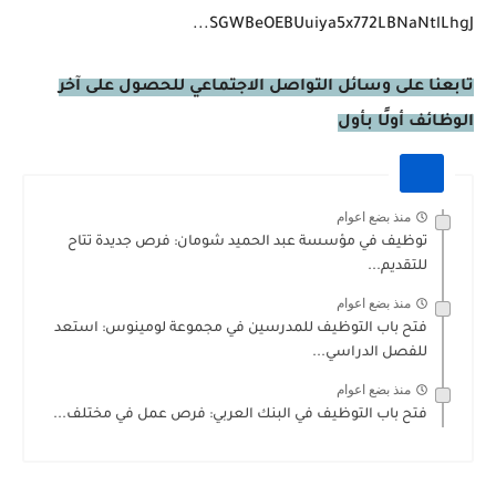
SGWBeOEBUuiya5x772LBNaNtlLhgJ...
تابعنا على وسائل التواصل الاجتماعي للحصول على آخر
الوظائف أولًا بأول
منذ بضع اعوام
توظيف في مؤسسة عبد الحميد شومان: فرص جديدة تتاح
للتقديم...
منذ بضع اعوام
فتح باب التوظيف للمدرسين في مجموعة لومينوس: استعد
للفصل الدراسي...
منذ بضع اعوام
فتح باب التوظيف في البنك العربي: فرص عمل في مختلف...