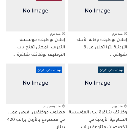
منذ يوم
منذ يوم
إعلان توظيف: وكالة الأنباء
إعلان توظيف: مؤسسة
الأردنية بترا تعلن عن 9
التدريب المهني تفتح باب
شواغر...
التوظيف لوظائف شاغرة...
وظائف في الاردن
وظائف في الاردن
منذ يوم
منذ بضع ايام
وظائف شاغرة لدى المؤسسة
مطلوب موظفين: فرص عمل
التعاونية الأردنية في
في مستودع بالأردن براتب 420
تخصصات متنوعة براتب...
دينار...