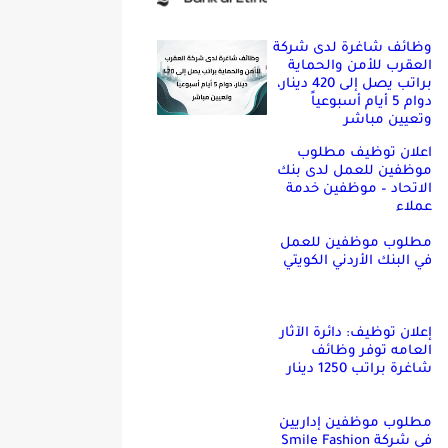
وظائف شاغرة لدى شركة
العقرب للأمن والحماية
براتب يصل إلى 420 دينار،
دوام 5 أيام أسبوعياً
وتعيين مباشر
اعلان توظيف مطلوب
موظفين للعمل لدى بنك
الاتحاد – موظفين خدمة
عملاء
مطلوب موظفين للعمل
في البنك الأردني الكويتي
إعلان توظيف: دائرة الآثار
العامه توفر وظائف
شاغرة براتب 1250 دينار
مطلوب موظفين إداريين
في شركة Smile Fashion