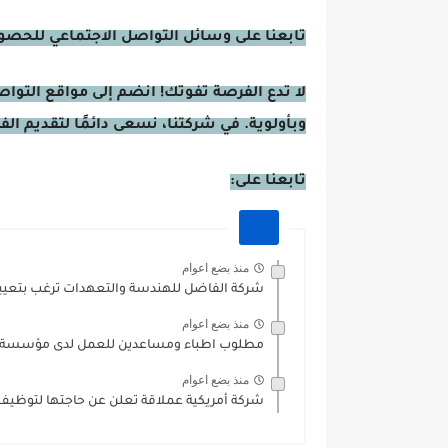
تابعنا على وسائل التواصل الاجتماعي للحصول 
لا تدع الفرصة تفوتك! انضم إلى مواقع التوا
وبأولوية. في شركتنا، نسعى دائمًا لتقديم ال
تابعنا على:
منذ بضع اعوام
شركة الفاضل للهندسة والتعهدات ترغب بتعيي
منذ بضع اعوام
مطلوب اطباء ومساعدين للعمل لدى مؤسسة طب
منذ بضع اعوام
شركة أمريكية عملاقة تعلن عن حاجتها لتوظيف 1000 موظف للعمل..