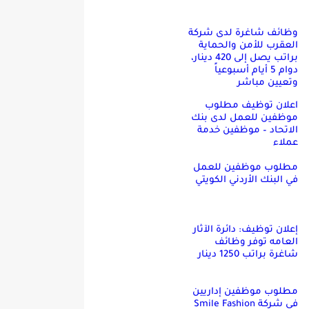
وظائف شاغرة لدى شركة
العقرب للأمن والحماية
براتب يصل إلى 420 دينار،
دوام 5 أيام أسبوعياً
وتعيين مباشر
اعلان توظيف مطلوب
موظفين للعمل لدى بنك
الاتحاد – موظفين خدمة
عملاء
مطلوب موظفين للعمل
في البنك الأردني الكويتي
إعلان توظيف: دائرة الآثار
العامه توفر وظائف
شاغرة براتب 1250 دينار
مطلوب موظفين إداريين
في شركة Smile Fashion