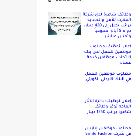
وظائف شاغرة لدى شركة
العقرب للأمن والحماية
براتب يصل إلى 420 دينار،
دوام 5 أيام أسبوعياً
وتعيين مباشر
اعلان توظيف مطلوب
موظفين للعمل لدى بنك
الاتحاد – موظفين خدمة
عملاء
مطلوب موظفين للعمل
في البنك الأردني الكويتي
إعلان توظيف: دائرة الآثار
العامه توفر وظائف
شاغرة براتب 1250 دينار
مطلوب موظفين إداريين
في شركة Smile Fashion