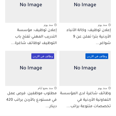
منذ يوم
منذ يوم
إعلان توظيف: وكالة الأنباء
إعلان توظيف: مؤسسة
الأردنية بترا تعلن عن 9
التدريب المهني تفتح باب
شواغر...
التوظيف لوظائف شاغرة...
وظائف في الاردن
وظائف في الاردن
منذ يوم
منذ بضع ايام
وظائف شاغرة لدى المؤسسة
مطلوب موظفين: فرص عمل
التعاونية الأردنية في
في مستودع بالأردن براتب 420
تخصصات متنوعة براتب...
دينار...