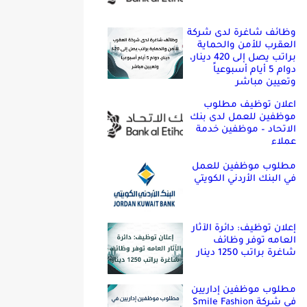
وظائف شاغرة لدى شركة
العقرب للأمن والحماية
براتب يصل إلى 420 دينار،
دوام 5 أيام أسبوعياً
وتعيين مباشر
اعلان توظيف مطلوب
موظفين للعمل لدى بنك
الاتحاد – موظفين خدمة
عملاء
مطلوب موظفين للعمل
في البنك الأردني الكويتي
إعلان توظيف: دائرة الآثار
العامه توفر وظائف
شاغرة براتب 1250 دينار
مطلوب موظفين إداريين
في شركة Smile Fashion