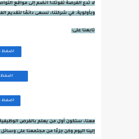
لا تدع الفرصة تفوتك! انضم إلى مواقع التوا
وبأولوية. في شركتنا، نسعى دائمًا لتقديم ال
تابعنا على:
اضغظ هنا
اضغظ هن
اضغظ هنا
معنا، ستكون أول من يعلم بالفرص الوظيفية 
إلينا اليوم وكن جزءًا من مجتمعنا على وسائل 