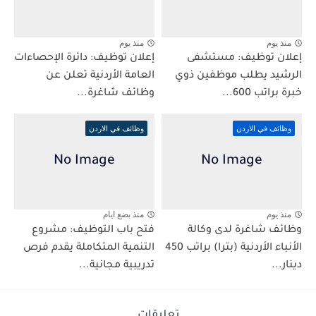
منذ يوم
منذ يوم
إعلان توظيف: مستشفى
إعلان توظيف: دائرة الإحصاءات
الرشيد يطلب موظفين ذوي
العامة الأردنية تعلن عن
خبرة براتب 600...
وظائف شاغرة...
وظائف في الاردن
وظائف في الاردن
منذ يوم
منذ بضع ايام
وظائف شاغرة لدى وكالة
فتح باب التوظيف: مشروع
الأنباء الأردنية (بترا) براتب 450
التنمية المتكاملة يقدم فرص
دينار...
تدريبية مجانية...
تعليقات