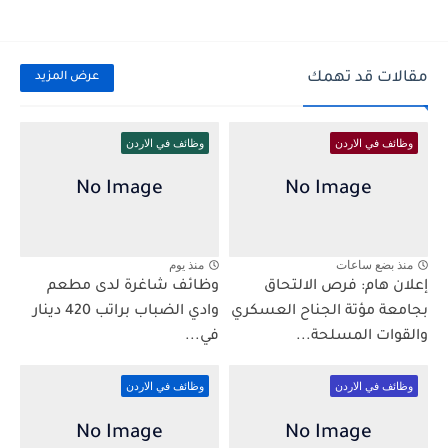
مقالات قد تهمك
عرض المزيد
وظائف في الاردن
وظائف في الاردن
منذ بضع ساعات
منذ يوم
إعلان هام: فرص الالتحاق
وظائف شاغرة لدى مطعم
بجامعة مؤتة الجناح العسكري
وادي الضباب براتب 420 دينار
والقوات المسلحة...
في...
وظائف في الاردن
وظائف في الاردن