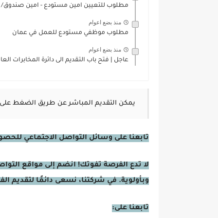
مطلوب للتعيين امين مستودع - امين صندوق/ ك
منذ بضع اعوام
مطلوب موظفي مستودع للعمل في عمان
منذ بضع اعوام
عاجل | فتح باب التقديم الى دائرة المخابرات العامة
يمكن التقديم المباشر عن طريق الضغط على 
تابعنا على وسائل التواصل الاجتماعي للحصول 
لا تدع الفرصة تفوتك! انضم إلى مواقع التوا
وبأولوية. في شركتنا، نسعى دائمًا لتقديم ال
تابعنا على: