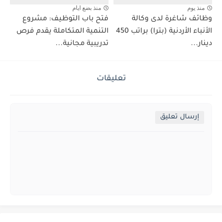
منذ يوم
منذ بضع ايام
وظائف شاغرة لدى وكالة
فتح باب التوظيف: مشروع
الأنباء الأردنية (بترا) براتب 450
التنمية المتكاملة يقدم فرص
دينار...
تدريبية مجانية...
تعليقات
إرسال تعليق