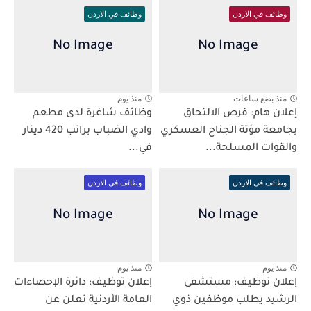
وظائف في الاردن
وظائف في الاردن
منذ بضع ساعات
منذ يوم
إعلان هام: فرص الالتحاق
وظائف شاغرة لدى مطعم
بجامعة مؤتة الجناح العسكري
وادي الضباب براتب 420 دينار
والقوات المسلحة...
في...
وظائف في الاردن
وظائف في الاردن
منذ يوم
منذ يوم
إعلان توظيف: مستشفى
إعلان توظيف: دائرة الإحصاءات
الرشيد يطلب موظفين ذوي
العامة الأردنية تعلن عن