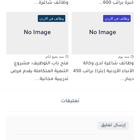
خبرة براتب 600...
وظائف شاغرة...
وظائف في الاردن
وظائف في الاردن
منذ يوم
منذ بضع ايام
وظائف شاغرة لدى وكالة
فتح باب التوظيف: مشروع
الأنباء الأردنية (بترا) براتب 450
التنمية المتكاملة يقدم فرص
دينار...
تدريبية مجانية...
تعليقات
إرسال تعليق