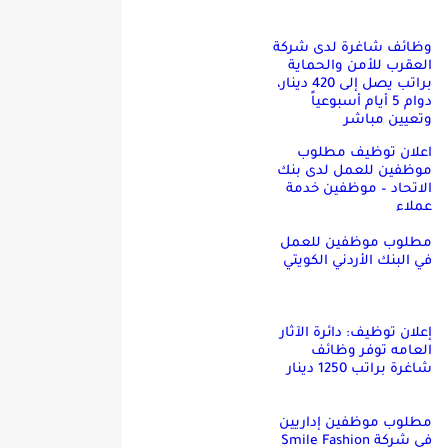
وظائف شاغرة لدى شركة
العقرب للأمن والحماية
براتب يصل إلى 420 دينار،
دوام 5 أيام أسبوعياً
وتعيين مباشر
اعلان توظيف مطلوب
موظفين للعمل لدى بنك
الاتحاد – موظفين خدمة
عملاء
مطلوب موظفين للعمل
في البنك الأردني الكويتي
إعلان توظيف: دائرة الآثار
العامه توفر وظائف
شاغرة براتب 1250 دينار
مطلوب موظفين إداريين
في شركة Smile Fashion