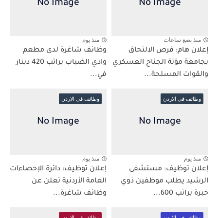
منذ بضع ساعات
منذ يوم
إعلان هام: فرص الالتحاق
وظائف شاغرة لدى مطعم
بجامعة مؤتة الجناح العسكري
وادي الضباب براتب 420 دينار
والقوات المسلحة...
في...
وظائف في الاردن
وظائف في الاردن
منذ يوم
منذ يوم
إعلان توظيف: مستشفى
إعلان توظيف: دائرة الإحصاءات
الرشيد يطلب موظفين ذوي
العامة الأردنية تعلن عن
خبرة براتب 600...
وظائف شاغرة...
وظائف في الاردن
وظائف في الاردن