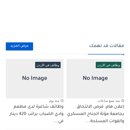
مقالات قد تهمك
عرض المزيد
وظائف في الاردن
وظائف في الاردن
منذ بضع ساعات
منذ يوم
إعلان هام: فرص الالتحاق
وظائف شاغرة لدى مطعم
بجامعة مؤتة الجناح العسكري
وادي الضباب براتب 420 دينار
والقوات المسلحة...
في...