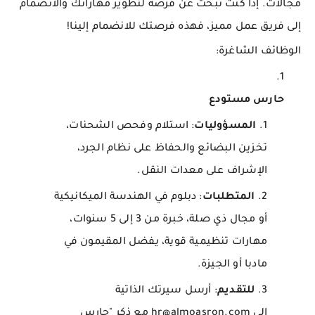
مجالات. إذا كنت تبحث عن فرصة لتطوير مهاراتك والانضمام
إلى فريق عمل مميز، فهذه فرصتك للانضمام إلينا!
الوظائف الشاغرة:
حارس مستودع
المسؤوليات
: استلام وفحص الشحنات،
تخزين البضائع والحفاظ على نظام الجرد،
الإشراف على معدات النقل.
المتطلبات
: دبلوم في الهندسة الميكانيكية
أو مجال ذي صلة، خبرة من 3 إلى 5 سنوات،
مهارات تنظيمية قوية، يفضل المقيمون في
مادبا أو الجيزة.
للتقديم
: أرسل سيرتك الذاتية
إلى hr@almoasron.com مع ذكر "حارس