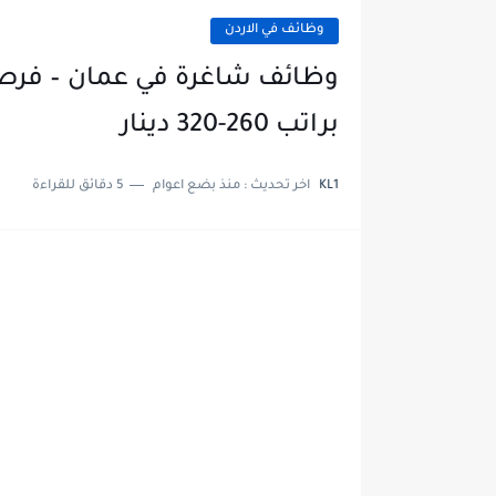
وظائف في الاردن
وظائف شاغرة في عمان – فرص 
براتب 260-320 دينار
KL1
اخر تحديث :
منذ بضع اعوام
5 دقائق للقراءة