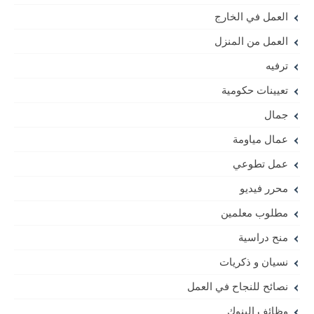
العمل في الخارج
العمل من المنزل
ترفيه
تعيينات حكومية
جمال
عمال مياومة
عمل تطوعي
محرر فيديو
مطلوب معلمين
منح دراسية
نسيان و ذكريات
نصائح للنجاح في العمل
وظائف البنوك