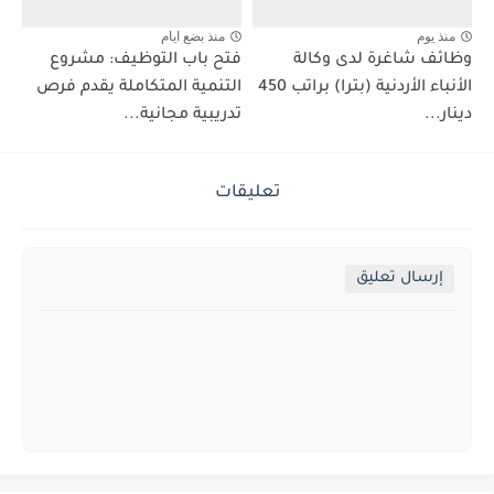
منذ يوم
منذ بضع ايام
وظائف شاغرة لدى وكالة
فتح باب التوظيف: مشروع
الأنباء الأردنية (بترا) براتب 450
التنمية المتكاملة يقدم فرص
دينار...
تدريبية مجانية...
تعليقات
إرسال تعليق