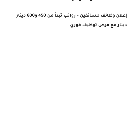
إعلان وظائف للسائقين – رواتب تبدأ من 450 و600 دينار
دينار مع فرص توظيف فوري