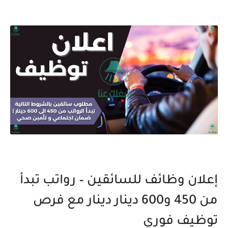
إعلان وظائف للسائقين – رواتب تبدأ
من 450 و600 دينار دينار مع فرص
توظيف فوري