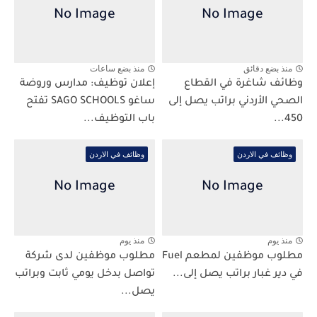
منذ بضع دقائق
منذ بضع ساعات
وظائف شاغرة في القطاع
إعلان توظيف: مدارس وروضة
الصحي الأردني براتب يصل إلى
ساغو SAGO SCHOOLS تفتح
450...
باب التوظيف...
وظائف في الاردن
وظائف في الاردن
منذ يوم
منذ يوم
مطلوب موظفين لمطعم Fuel
مطلوب موظفين لدى شركة
في دير غبار براتب يصل إلى...
تواصل بدخل يومي ثابت وبراتب
يصل...