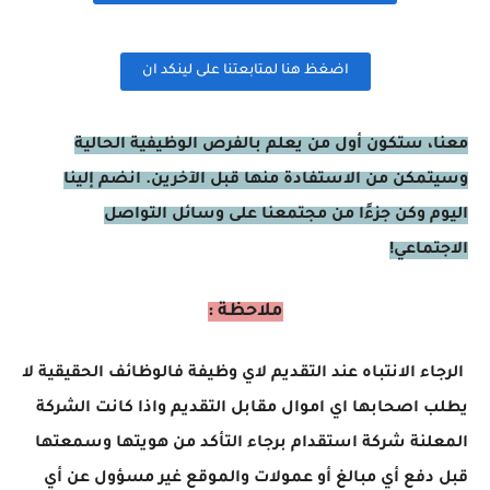
اضغظ هنا لمتابعتنا على لينكد ان
معنا، ستكون أول من يعلم بالفرص الوظيفية الحالية
وسيتمكن من الاستفادة منها قبل الآخرين. انضم إلينا
اليوم وكن جزءًا من مجتمعنا على وسائل التواصل
الاجتماعي!
ملاحظة :
الرجاء الانتباه عند التقديم لاي وظيفة فالوظائف الحقيقية لا
يطلب اصحابها اي اموال مقابل التقديم واذا كانت الشركة
المعلنة شركة استقدام برجاء التأكد من هويتها وسمعتها
قبل دفع أي مبالغ أو عمولات والموقع غير مسؤول عن أي