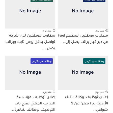
منذ يوم
منذ يوم
مطلوب موظفين لمطعم Fuel
مطلوب موظفين لدى شركة
في دير غبار براتب يصل إلى...
تواصل بدخل يومي ثابت وبراتب
يصل...
وظائف في الاردن
وظائف في الاردن
منذ يوم
منذ يوم
إعلان توظيف: وكالة الأنباء
إعلان توظيف: مؤسسة
الأردنية بترا تعلن عن 9
التدريب المهني تفتح باب
شواغر...
التوظيف لوظائف شاغرة...