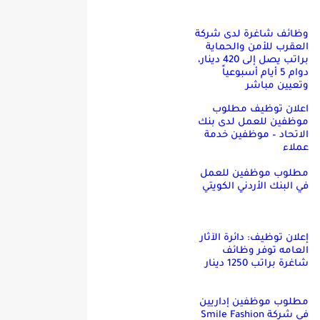
وظائف شاغرة لدى شركة
العقرب للأمن والحماية
براتب يصل إلى 420 دينار،
دوام 5 أيام أسبوعياً
وتعيين مباشر
اعلان توظيف مطلوب
موظفين للعمل لدى بنك
الاتحاد – موظفين خدمة
عملاء
مطلوب موظفين للعمل
في البنك الأردني الكويتي
إعلان توظيف: دائرة الآثار
العامه توفر وظائف
شاغرة براتب 1250 دينار
مطلوب موظفين إداريين
في شركة Smile Fashion