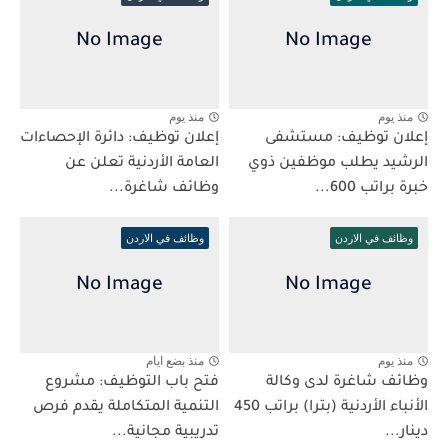
منذ يوم
منذ يوم
إعلان توظيف: مستشفى
إعلان توظيف: دائرة الإحصاءات
الرشيد يطلب موظفين ذوي
العامة الأردنية تعلن عن
خبرة براتب 600...
وظائف شاغرة...
وظائف في الاردن
وظائف في الاردن
منذ يوم
منذ بضع ايام
وظائف شاغرة لدى وكالة
فتح باب التوظيف: مشروع
الأنباء الأردنية (بترا) براتب 450
التنمية المتكاملة يقدم فرص
دينار...
تدريبية مجانية...