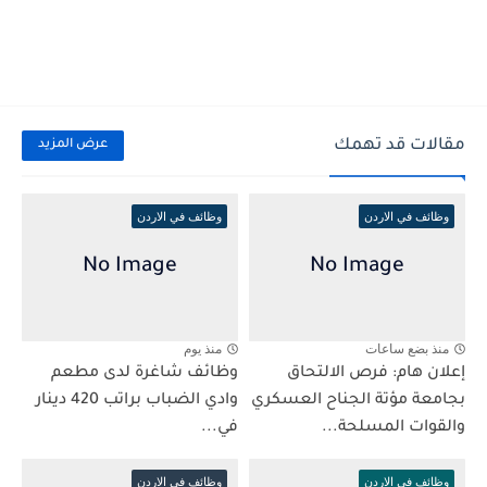
مقالات قد تهمك
عرض المزيد
وظائف في الاردن
وظائف في الاردن
منذ بضع ساعات
منذ يوم
إعلان هام: فرص الالتحاق
وظائف شاغرة لدى مطعم
بجامعة مؤتة الجناح العسكري
وادي الضباب براتب 420 دينار
والقوات المسلحة...
في...
وظائف في الاردن
وظائف في الاردن