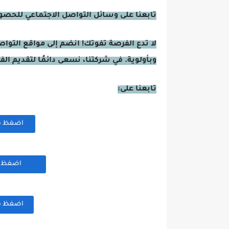
تابعنا على وسائل التواصل الاجتماعي للحصول 
لا تدع الفرصة تفوتك! انضم إلى مواقع التوا
وبأولوية. في شركتنا، نسعى دائمًا لتقديم ال
تابعنا على:
اضغظ هنا
اضغظ هن
اضغظ هنا