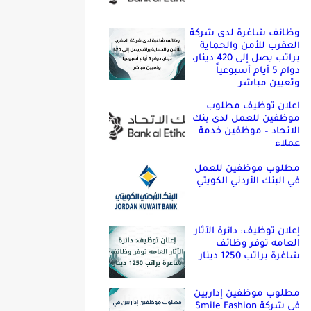
وظائف شاغرة لدى شركة
العقرب للأمن والحماية
براتب يصل إلى 420 دينار،
دوام 5 أيام أسبوعياً
وتعيين مباشر
اعلان توظيف مطلوب
موظفين للعمل لدى بنك
الاتحاد – موظفين خدمة
عملاء
مطلوب موظفين للعمل
في البنك الأردني الكويتي
إعلان توظيف: دائرة الآثار
العامه توفر وظائف
شاغرة براتب 1250 دينار
مطلوب موظفين إداريين
في شركة Smile Fashion