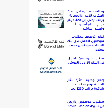
وظائف شاغرة لدى شركة
العقرب للأمن والحماية
براتب يصل إلى 420 دينار،
دوام 5 أيام أسبوعياً
وتعيين مباشر
اعلان توظيف مطلوب
موظفين للعمل لدى بنك
الاتحاد – موظفين خدمة
عملاء
مطلوب موظفين للعمل
في البنك الأردني الكويتي
إعلان توظيف: دائرة الآثار
العامه توفر وظائف
شاغرة براتب 1250 دينار
مطلوب موظفين إداريين
في شركة Smile Fashion