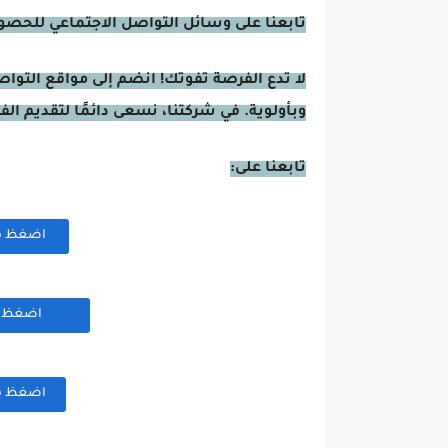
تابعنا على وسائل التواصل الاجتماعي للحصول 
لا تدع الفرصة تفوتك! انضم إلى مواقع التوا
وبأولوية. في شركتنا، نسعى دائمًا لتقديم ال
تابعنا على:
اضغظ هنا
اضغظ هن
اضغظ هنا