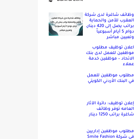
وظائف شاغرة لدى شركة
العقرب للأمن والحماية
براتب يصل إلى 420 دينار،
دوام 5 أيام أسبوعياً
وتعيين مباشر
اعلان توظيف مطلوب
موظفين للعمل لدى بنك
الاتحاد – موظفين خدمة
عملاء
مطلوب موظفين للعمل
في البنك الأردني الكويتي
إعلان توظيف: دائرة الآثار
العامه توفر وظائف
شاغرة براتب 1250 دينار
مطلوب موظفين إداريين
في شركة Smile Fashion