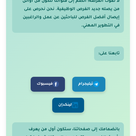
لا تفوّت الفرصة! انضم إلى قنواتنا لتكون من أوائل
من يصله جديد الفرص الوظيفية. نحن نحرص على
إيصال أفضل الفرص للباحثين عن عمل والراغبين
في التطوير المهني.
تابعنا على:
تيليجرام
فيسبوك
لينكدإن
بانضمامك إلى صفحاتنا، ستكون أول من يعرف