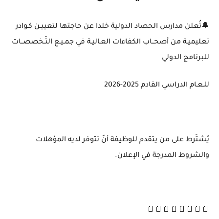
🔔تُعلن مدارس الحصاد الدولية خلدا عن حاجتها لتعييـن كـوادر
تعليميـة من أصحــاب الكفاءات العـاليـة في جمـيـع التّـخصصــات
للبرنامج الدولي
للـعـام الدراسي القادم 2025-2026
يُشتَرط على من يتقدم للوظيفة أنّ تتوفر لديه المؤهلات
والشروط المدرجة في الإعلان.
📄📄📄📄📄📄📄📄