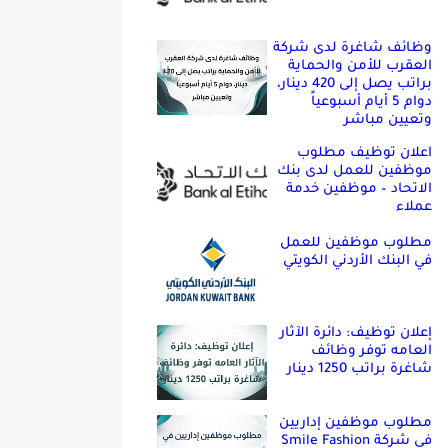
وظائف شاغرة لدى شركة
العقرب للأمن والحماية
براتب يصل إلى 420 دينار،
دوام 5 أيام أسبوعياً
وتعيين مباشر
اعلان توظيف مطلوب
موظفين للعمل لدى بنك
الاتحاد – موظفين خدمة
عملاء
مطلوب موظفين للعمل
في البنك الأردني الكويتي
إعلان توظيف: دائرة الآثار
العامه توفر وظائف
شاغرة براتب 1250 دينار
مطلوب موظفين إداريين
في شركة Smile Fashion