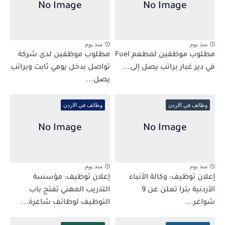
منذ يوم
منذ يوم
مطلوب موظفين لمطعم Fuel
مطلوب موظفين لدى شركة
في دير غبار براتب يصل إلى...
تواصل بدخل يومي ثابت وبراتب
يصل...
وظائف في الاردن
وظائف في الاردن
منذ يوم
منذ يوم
إعلان توظيف: وكالة الأنباء
إعلان توظيف: مؤسسة
الأردنية بترا تعلن عن 9
التدريب المهني تفتح باب
شواغر...
التوظيف لوظائف شاغرة...