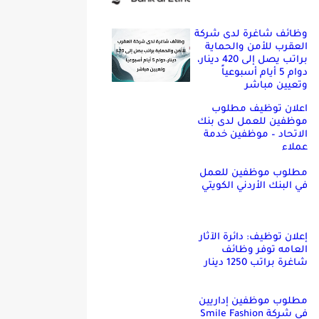
وظائف شاغرة لدى شركة
العقرب للأمن والحماية
براتب يصل إلى 420 دينار،
دوام 5 أيام أسبوعياً
وتعيين مباشر
اعلان توظيف مطلوب
موظفين للعمل لدى بنك
الاتحاد – موظفين خدمة
عملاء
مطلوب موظفين للعمل
في البنك الأردني الكويتي
إعلان توظيف: دائرة الآثار
العامه توفر وظائف
شاغرة براتب 1250 دينار
مطلوب موظفين إداريين
في شركة Smile Fashion