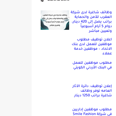
وظائف شاغرة لدى شركة
العقرب للأمن والحماية
براتب يصل إلى 420 دينار،
دوام 5 أيام أسبوعياً
وتعيين مباشر
اعلان توظيف مطلوب
موظفين للعمل لدى بنك
الاتحاد – موظفين خدمة
عملاء
مطلوب موظفين للعمل
في البنك الأردني الكويتي
إعلان توظيف: دائرة الآثار
العامه توفر وظائف
شاغرة براتب 1250 دينار
مطلوب موظفين إداريين
في شركة Smile Fashion