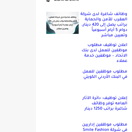
وظائف شاغرة لدى شركة
العقرب للأمن والحماية
براتب يصل إلى 420 دينار،
دوام 5 أيام أسبوعياً
وتعيين مباشر
اعلان توظيف مطلوب
موظفين للعمل لدى بنك
الاتحاد – موظفين خدمة
عملاء
مطلوب موظفين للعمل
في البنك الأردني الكويتي
إعلان توظيف: دائرة الآثار
العامه توفر وظائف
شاغرة براتب 1250 دينار
مطلوب موظفين إداريين
في شركة Smile Fashion